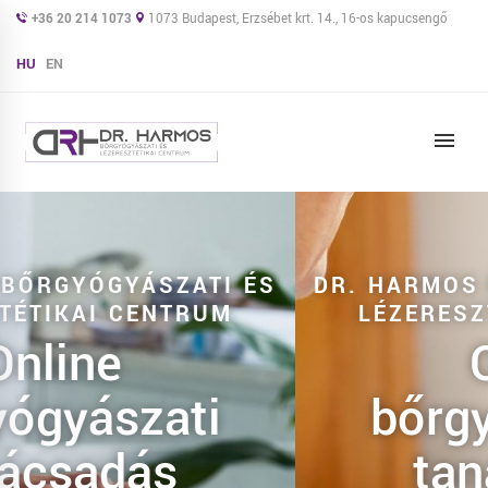
+36 20 214 1073
1073 Budapest, Erzsébet krt. 14., 16-os kapucsengő
HU
EN
DR. HARMOS BŐRGYÓGYÁSZATI ÉS
LÉZERESZTÉTIKAI CENTRUM
Online
bőrgyógyászati
tanácsadás