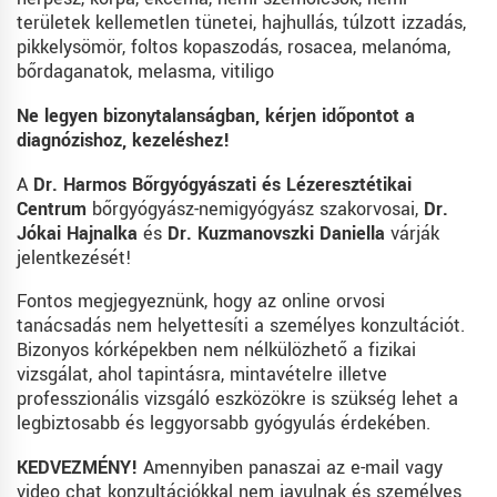
területek kellemetlen tünetei, hajhullás, túlzott izzadás,
pikkelysömör, foltos kopaszodás, rosacea, melanóma,
bőrdaganatok, melasma, vitiligo
Ne legyen bizonytalanságban, kérjen időpontot a
diagnózishoz, kezeléshez!
A
Dr. Harmos Bőrgyógyászati és Lézeresztétikai
Centrum
bőrgyógyász-nemigyógyász szakorvosai,
Dr.
Jókai Hajnalka
és
Dr. Kuzmanovszki Daniella
várják
jelentkezését!
Fontos megjegyeznünk, hogy az online orvosi
tanácsadás nem helyettesíti a személyes konzultációt.
Bizonyos kórképekben nem nélkülözhető a fizikai
vizsgálat, ahol tapintásra, mintavételre illetve
professzionális vizsgáló eszközökre is szükség lehet a
legbiztosabb és leggyorsabb gyógyulás érdekében.
KEDVEZMÉNY!
Amennyiben panaszai az e-mail vagy
video chat konzultációkkal nem javulnak és személyes