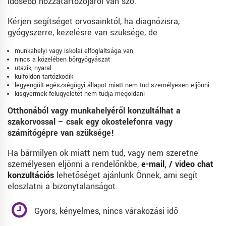
idősebb hozzátartozójáról van szó.
Kérjen segítséget orvosainktól, ha diagnózisra,
gyógyszerre, kezelésre van szüksége, de
munkahelyi vagy iskolai elfoglaltsága van
nincs a közelében bőrgyógyászat
utazik, nyaral
külföldön tartózkodik
legyengült egészségügyi állapot miatt nem tud személyesen eljönni
kisgyermek felügyeletét nem tudja megoldani
Otthonából vagy munkahelyéről konzultálhat a
szakorvossal – csak egy okostelefonra vagy
számítógépre van szüksége!
Ha bármilyen ok miatt nem tud, vagy nem szeretne
személyesen eljönni a rendelőnkbe,
e-mail
, /
video chat
konzultációs
lehetőséget ajánlunk Önnek, ami segít
eloszlatni a bizonytalanságot.
Gyors, kényelmes, nincs várakozási idő