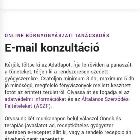
ONLINE BŐRGYÓGYÁSZATI TANÁCSADÁS
E-mail konzultáció
Kérjük, töltse ki az Adatlapot. Írja le röviden a panaszát,
a tüneteket, térjen ki a rendszeresen szedett
gyógyszerekre. Csatoljon minimum 3 db., maximum 5 db.
jó minőségű, megfelelő fényviszonyok mellett készített
fotót az érintett területről. Olvassa át és fogadja el az
adatvédelmi információkat
és az
Általános Szerződési
Feltételeket (ÁSZF)
.
Orvosunk két munkanapon belül válaszol Önnek és
terápiás javaslatot ad, receptköteles gyógyszer
esetében e-receptet állít ki, vagy a rendelő recepcióján
átvehető papír receptet ír.