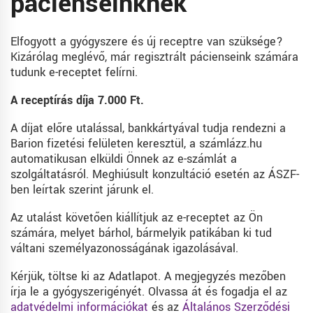
pácienseinknek
Elfogyott a gyógyszere és új receptre van szüksége?
Kizárólag meglévő, már regisztrált pácienseink számára
tudunk e-receptet felírni.
A receptírás díja 7.000 Ft.
A díjat előre utalással, bankkártyával tudja rendezni a
Barion fizetési felületen keresztül, a számlázz.hu
automatikusan elküldi Önnek az e-számlát a
szolgáltatásról. Meghiúsult konzultáció esetén az ÁSZF-
ben leírtak szerint járunk el.
Az utalást követően kiállítjuk az e-receptet az Ön
számára, melyet bárhol, bármelyik patikában ki tud
váltani személyazonosságának igazolásával.
Kérjük, töltse ki az Adatlapot. A megjegyzés mezőben
írja le a gyógyszerigényét. Olvassa át és fogadja el az
adatvédelmi információkat
és az
Általános Szerződési