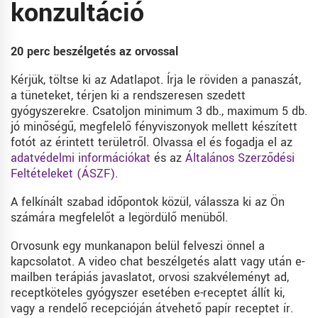
konzultáció
20 perc beszélgetés az orvossal
Kérjük, töltse ki az Adatlapot. Írja le röviden a panaszát,
a tüneteket, térjen ki a rendszeresen szedett
gyógyszerekre. Csatoljon minimum 3 db., maximum 5 db.
jó minőségű, megfelelő fényviszonyok mellett készített
fotót az érintett területről. Olvassa el és fogadja el az
adatvédelmi információkat
és az
Általános Szerződési
Feltételeket (ÁSZF)
.
A felkínált szabad időpontok közül, válassza ki az Ön
számára megfelelőt a legördülő menüből.
Orvosunk egy munkanapon belül felveszi önnel a
kapcsolatot. A video chat beszélgetés alatt vagy után e-
mailben terápiás javaslatot, orvosi szakvéleményt ad,
receptköteles gyógyszer esetében e-receptet állít ki,
vagy a rendelő recepcióján átvehető papír receptet ír.