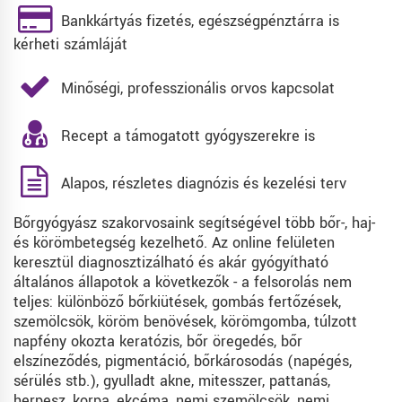
Bankkártyás fizetés, egészségpénztárra is
kérheti számláját
Minőségi, professzionális orvos kapcsolat
Recept a támogatott gyógyszerekre is
Alapos, részletes diagnózis és kezelési terv
Bőrgyógyász szakorvosaink segítségével több bőr-, haj-
és körömbetegség kezelhető. Az online felületen
keresztül diagnosztizálható és akár gyógyítható
általános állapotok a következők - a felsorolás nem
teljes: különböző bőrkiütések, gombás fertőzések,
szemölcsök, köröm benövések, körömgomba, túlzott
napfény okozta keratózis, bőr öregedés, bőr
elszíneződés, pigmentáció, bőrkárosodás (napégés,
sérülés stb.), gyulladt akne, mitesszer, pattanás,
herpesz, korpa, ekcéma, nemi szemölcsök, nemi