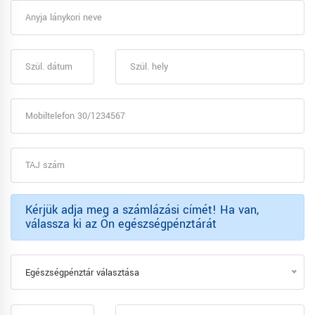
Kérjük adja meg a számlázási címét! Ha van,
válassza ki az Ön egészségpénztárát
Egészségpénztár választása