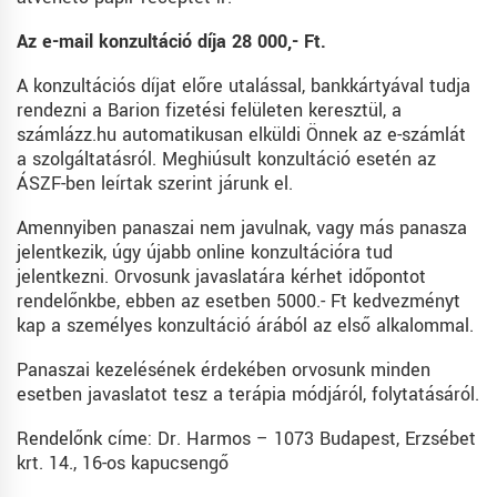
Az e-mail konzultáció díja 28 000,- Ft.
A konzultációs díjat előre utalással, bankkártyával tudja
rendezni a Barion fizetési felületen keresztül, a
számlázz.hu automatikusan elküldi Önnek az e-számlát
a szolgáltatásról. Meghiúsult konzultáció esetén az
ÁSZF-ben leírtak szerint járunk el.
Amennyiben panaszai nem javulnak, vagy más panasza
jelentkezik, úgy újabb online konzultációra tud
jelentkezni. Orvosunk javaslatára kérhet időpontot
rendelőnkbe, ebben az esetben 5000.- Ft kedvezményt
kap a személyes konzultáció árából az első alkalommal.
Panaszai kezelésének érdekében orvosunk minden
esetben javaslatot tesz a terápia módjáról, folytatásáról.
Rendelőnk címe: Dr. Harmos – 1073 Budapest, Erzsébet
krt. 14., 16-os kapucsengő