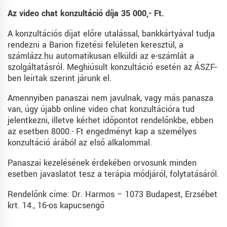
Az video chat konzultáció díja 35 000,- Ft.
A konzultációs díjat előre utalással, bankkártyával tudja
rendezni a Barion fizetési felületen keresztül, a
számlázz.hu automatikusan elküldi az e-számlát a
szolgáltatásról. Meghiúsult konzultáció esetén az ÁSZF-
ben leírtak szerint járunk el.
Amennyiben panaszai nem javulnak, vagy más panasza
van, úgy újabb online video chat konzultációra tud
jelentkezni, illetve kérhet időpontot rendelőnkbe, ebben
az esetben 8000.- Ft engedményt kap a személyes
konzultáció árából az első alkalommal.
Panaszai kezelésének érdekében orvosunk minden
esetben javaslatot tesz a terápia módjáról, folytatásáról.
Rendelőnk címe: Dr. Harmos – 1073 Budapest, Erzsébet
krt. 14., 16-os kapucsengő