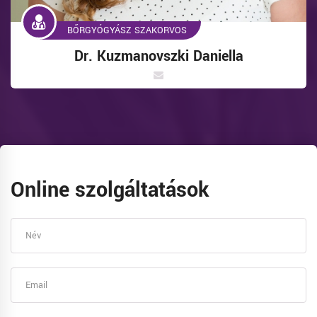
S
BŐRGYÓGYÁSZ SZAKORVOS
 Daniella
Dr. Jókai Hajna
Online szolgáltatások